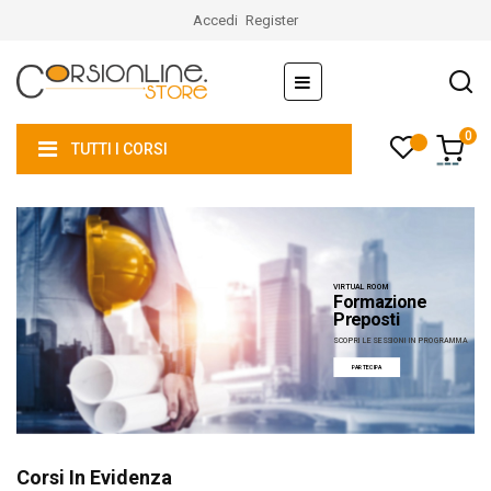
Accedi
Register
navigazione
☰
Toggle
0
TUTTI I CORSI
VIRTUAL ROOM
Formazione
Preposti
SCOPRI LE SESSIONI IN PROGRAMMA
PARTECIPA
Corsi In Evidenza