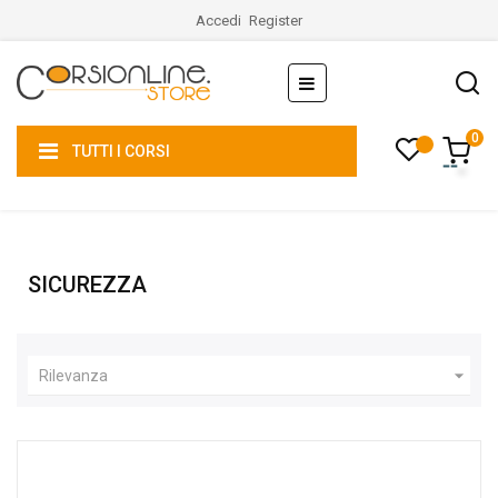
Accedi
Register
navigazione
☰
Toggle
0
TUTTI I CORSI
SICUREZZA

Rilevanza